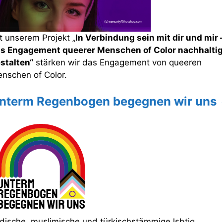
t unserem Projekt „
In Verbindung sein mit dir und mir 
s Engagement queerer Menschen of Color nachhalti
stalten“
stärken wir das Engagement von queeren
nschen of Color.
nterm Regenbogen begegnen wir uns
dische, muslimische und türkischstämmige lsbtiq