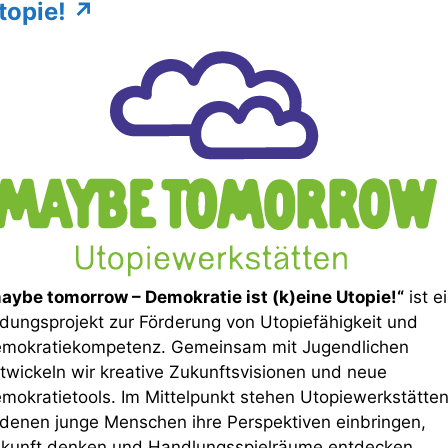
topie!
↗
aybe tomorrow – Demokratie ist (k)eine Utopie!“
ist e
ldungsprojekt zur Förderung von Utopiefähigkeit und
mokratiekompetenz. Gemeinsam mit Jugendlichen
twickeln wir kreative Zukunftsvisionen und neue
mokratietools. Im Mittelpunkt stehen Utopiewerkstätten
 denen junge Menschen ihre Perspektiven einbringen,
kunft denken und Handlungsspielräume entdecken.