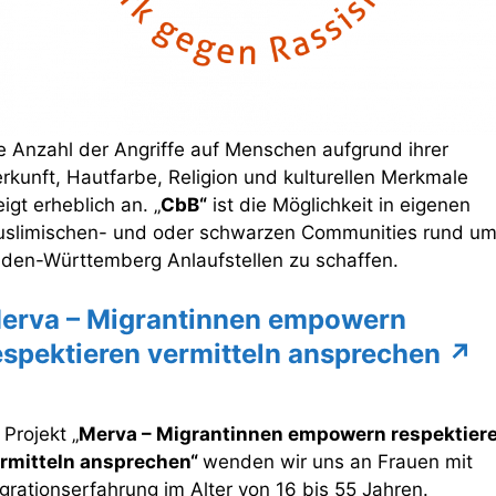
e Anzahl der Angriffe auf Menschen aufgrund ihrer
rkunft, Hautfarbe, Religion und kulturellen Merkmale
eigt erheblich an. „
CbB“
ist die Möglichkeit in eigenen
slimischen- und oder schwarzen Communities rund u
den-Württemberg Anlaufstellen zu schaffen.
erva – Migrantinnen empowern
espektieren vermitteln ansprechen ↗
 Projekt „
Merva – Migrantinnen empowern respektier
rmitteln ansprechen
“
wenden wir uns an Frauen mit
grationserfahrung im Alter von 16 bis 55 Jahren.