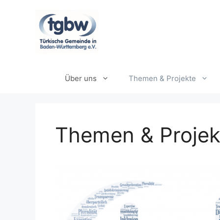
Zum
Inhalt
springen
Über uns
Themen & Projekte
Themen & Projek