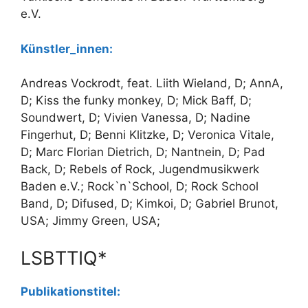
e.V.
Künstler_innen
:
Andreas Vockrodt, feat. Liith Wieland, D; AnnA,
D; Kiss the funky monkey, D; Mick Baff, D;
Soundwert, D; Vivien Vanessa, D; Nadine
Fingerhut, D; Benni Klitzke, D; Veronica Vitale,
D; Marc Florian Dietrich, D; Nantnein, D; Pad
Back, D; Rebels of Rock, Jugendmusikwerk
Baden e.V.; Rock`n`School, D; Rock School
Band, D; Difused, D; Kimkoi, D; Gabriel Brunot,
USA; Jimmy Green, USA;
LSBTTIQ*
Publikationstitel: