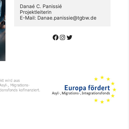
Danaé C. Panissié

Projektleiterin  

E-Mail: Danae.panissie@tgbw.de 
Facebook
Instagram
Twitter