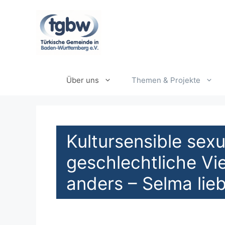
Zum
Inhalt
springen
Über uns
Themen & Projekte
Kultursensible sexu
geschlechtliche Viel
anders – Selma lie