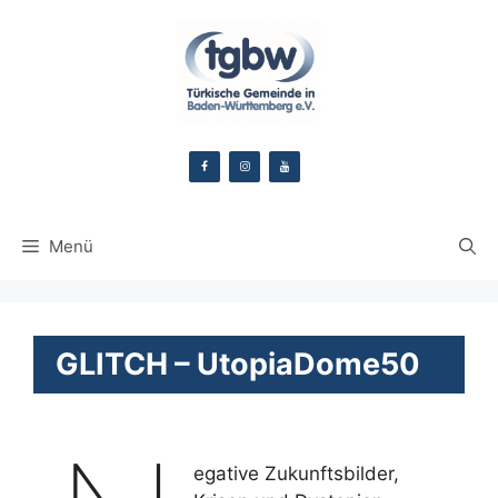
Zum
Inhalt
springen
Menü
GLITCH – UtopiaDome50
egative Zukunftsbilder,