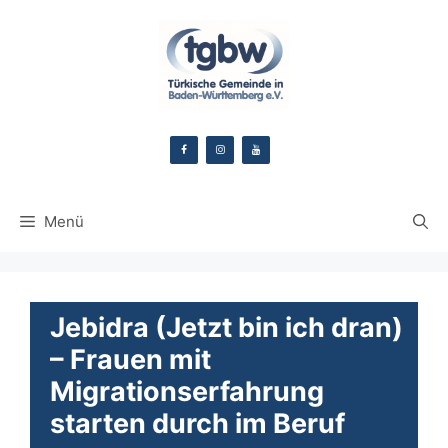
Zum
Inhalt
springen
Menü
Jebidra
(
Je
tzt
bi
n
ich dra
n
)
– Frauen mit
Migrationserfahrung
starten durch im Beruf