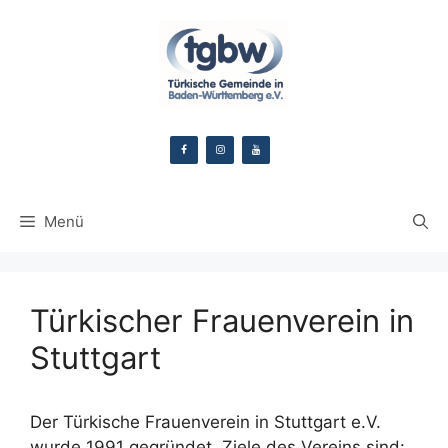
Zum
Inhalt
springen
Menü
Türkischer Frauenverein in
Stuttgart
Der Türkische Frauenverein in Stuttgart e.V.
wurde 1991 gegründet. Ziele des Vereins sind: